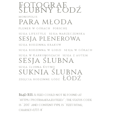
fotograf
ślubny łódź
monopolis
para młoda
plener w górach
porsche
sesja lifestyle
sesja narzeczenska
sesja plenerowa
sesja rodzinna krakow
sesja rodzinna w Łodzi
sesja w górach
sesja w Karkonoszach
sesja z autem
sesja ślubna
sesja ślubna Kutno
suknia ślubna
Łódź
zdjęcia rodzinne Łódź
Błąd RSS:
A feed could not be found at
`https://piotrmaksa.eu/feed/`; the status code
is `200` and content-type is `text/html;
charset=UTF-8`