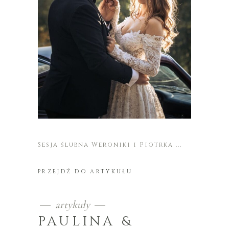
Sesja ślubna Weroniki i Piotrka
PRZEJDŹ DO ARTYKUŁU
artykuły
PAULINA &