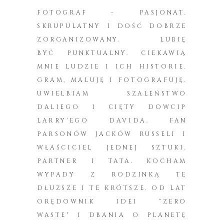
FOTOGRAF - PASJONAT.
SKRUPULATNY I DOŚĆ DOBRZE
ZORGANIZOWANY. LUBIĘ
BYĆ PUNKTUALNY. CIEKAWIĄ
MNIE LUDZIE I ICH HISTORIE.
GRAM, MALUJĘ I FOTOGRAFUJĘ.
UWIELBIAM SZALEŃSTWO
DALIEGO I CIĘTY DOWCIP
LARRY'EGO DAVIDA. FAN
PARSONÓW JACKÓW RUSSELI I
WŁAŚCICIEL JEDNEJ SZTUKI.
PARTNER I TATA. KOCHAM
WYPADY Z RODZINKĄ TE
DŁUŻSZE I TE KRÓTSZE. OD LAT
ORĘDOWNIK IDEI "ZERO
WASTE" I DBANIA O PLANETĘ