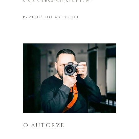
Sesja ślubna miejska lub w
PRZEJDŹ DO ARTYKUŁU
O AUTORZE