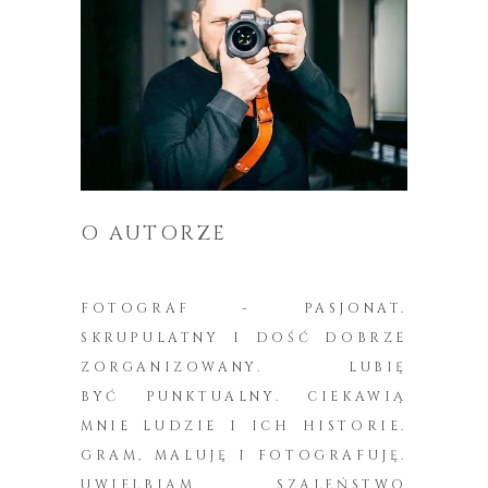
O AUTORZE
FOTOGRAF - PASJONAT.
SKRUPULATNY I DOŚĆ DOBRZE
ZORGANIZOWANY. LUBIĘ
BYĆ PUNKTUALNY. CIEKAWIĄ
MNIE LUDZIE I ICH HISTORIE.
GRAM, MALUJĘ I FOTOGRAFUJĘ.
UWIELBIAM SZALEŃSTWO