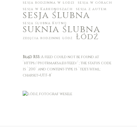
sesja rodzinna w Łodzi
sesja w górach
sesja w Karkonoszach
sesja z autem
sesja ślubna
sesja ślubna Kutno
suknia ślubna
Łódź
zdjęcia rodzinne Łódź
Błąd RSS:
A feed could not be found at
`https://piotrmaksa.eu/feed/`; the status code
is `200` and content-type is `text/html;
charset=UTF-8`