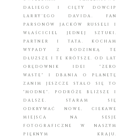
DALIEGO I CIĘTY DOWCIP
LARRY'EGO DAVIDA. FAN
PARSONÓW JACKÓW RUSSELI I
WŁAŚCICIEL JEDNEJ SZTUKI.
PARTNER I TATA. KOCHAM
WYPADY Z RODZINKĄ TE
DŁUŻSZE I TE KRÓTSZE. OD LAT
ORĘDOWNIK IDEI "ZERO
WASTE" I DBANIA O PLANETĘ
ZANIM JESZCZE STAŁO SIĘ TO
"MODNE". PODRÓŻE BLIŻSZE I
DALSZE. STARAM SIĘ
ODKRYWAĆ NOWE, CIEKAWE
MIEJSCA NA SESJE
FOTOGRAFICZNE W NASZYM
PIĘKNYM KRAJU.