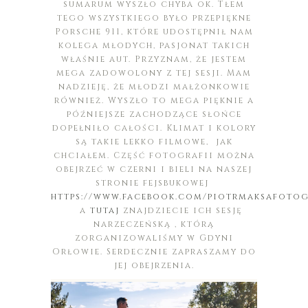
sumarum wyszło chyba ok. Tłem
tego wszystkiego było przepiękne
Porsche 911, które udostępnił nam
kolega młodych, pasjonat takich
właśnie aut. Przyznam, że jestem
mega zadowolony z tej sesji. Mam
nadzieję, że młodzi małżonkowie
również. Wyszło to mega pięknie a
późniejsze zachodzące słońce
dopełniło całości. Klimat i kolory
są takie lekko filmowe, jak
chciałem. Część fotografii można
obejrzeć w czerni i bieli na naszej
stronie fejsbukowej
https://www.facebook.com/piotrmaksafotog
a
tutaj
znajdziecie ich sesję
narzeczeńską , którą
zorganizowaliśmy w Gdyni
Orłowie. Serdecznie zapraszamy do
jej obejrzenia.