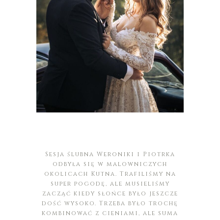
Sesja ślubna Weroniki i Piotrka
odbyła się w malowniczych
okolicach Kutna. Trafiliśmy na
super pogodę, ale musieliśmy
zacząć kiedy słońce było jeszcze
dość wysoko. Trzeba było trochę
kombinować z cieniami, ale suma