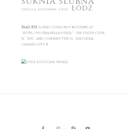
suknia ślubna
Łódź
zdjęcia rodzinne Łódź
Błąd RSS:
A feed could not be found at
`https://piotrmaksa.eu/feed/`; the status code
is `200` and content-type is `text/html;
charset=UTF-8`