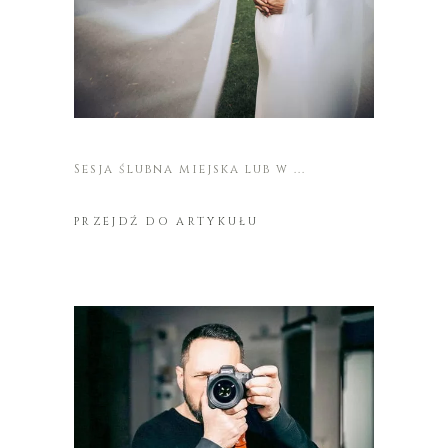
Sesja ślubna miejska lub w
PRZEJDŹ DO ARTYKUŁU