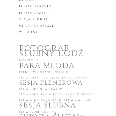
PHOTOGRAPHER
PHOTOGRAPHY
SESJA ŚLUBNA
UNCATEGORIZED
WEDDING
fotograf
ślubny łódź
monopolis
para młoda
plener w górach
porsche
sesja lifestyle
sesja narzeczenska
sesja plenerowa
sesja rodzinna krakow
sesja rodzinna w Łodzi
sesja w górach
sesja w Karkonoszach
sesja z autem
sesja ślubna
sesja ślubna Kutno