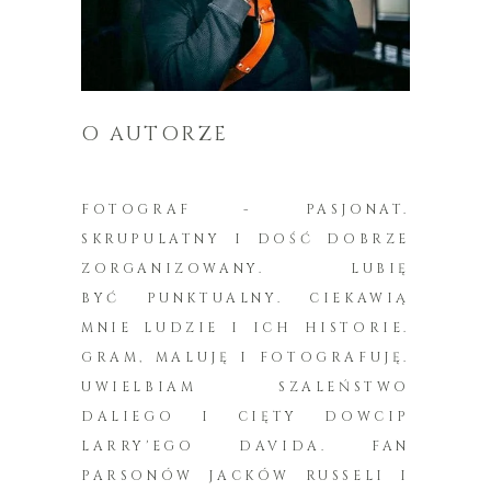
O AUTORZE
FOTOGRAF - PASJONAT.
SKRUPULATNY I DOŚĆ DOBRZE
ZORGANIZOWANY. LUBIĘ
BYĆ PUNKTUALNY. CIEKAWIĄ
MNIE LUDZIE I ICH HISTORIE.
GRAM, MALUJĘ I FOTOGRAFUJĘ.
UWIELBIAM SZALEŃSTWO
DALIEGO I CIĘTY DOWCIP
LARRY'EGO DAVIDA. FAN
PARSONÓW JACKÓW RUSSELI I