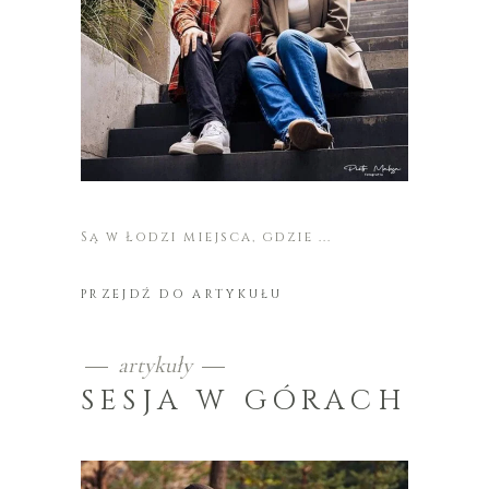
Są w Łodzi miejsca, gdzie
PRZEJDŹ DO ARTYKUŁU
artykuły
SESJA W GÓRACH