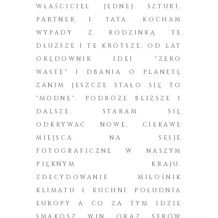
WŁAŚCICIEL JEDNEJ SZTUKI.
PARTNER I TATA. KOCHAM
WYPADY Z RODZINKĄ TE
DŁUŻSZE I TE KRÓTSZE. OD LAT
ORĘDOWNIK IDEI "ZERO
WASTE" I DBANIA O PLANETĘ
ZANIM JESZCZE STAŁO SIĘ TO
"MODNE". PODRÓŻE BLIŻSZE I
DALSZE. STARAM SIĘ
ODKRYWAĆ NOWE, CIEKAWE
MIEJSCA NA SESJE
FOTOGRAFICZNE W NASZYM
PIĘKNYM KRAJU.
ZDECYDOWANIE MIŁOŚNIK
KLIMATU I KUCHNI POŁUDNIA
EUROPY A CO ZA TYM IDZIE
SMAKOSZ WIN ORAZ SERÓW