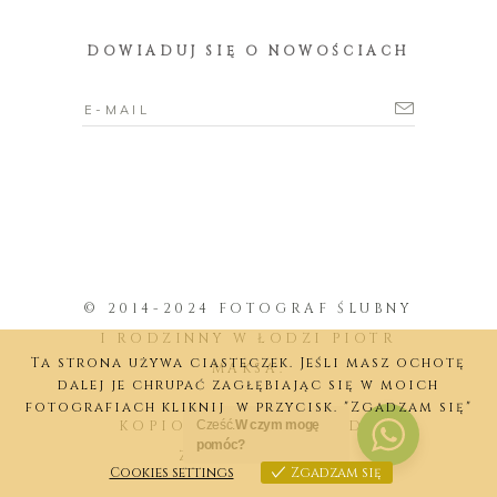
DOWIADUJ SIĘ O NOWOŚCIACH
© 2014-2024 FOTOGRAF ŚLUBNY
I RODZINNY W ŁODZI PIOTR
Ta strona używa ciasteczek. Jeśli masz ochotę
MAKSA.
dalej je chrupać zagłębiając się w moich
fotografiach kliknij w przycisk. "Zgadzam się"
KOPIOWANIE BEZ ZGODY
Cześć.
W czym mogę
pomóc?
ZABRONIONE.
Cookies settings
Zgadzam się
Cookies settings