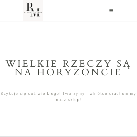
WIELKIE RZECZY SĄ
NA HORYZONCIE
Szykuje się coś wielkiego! Tworzymy i wkrótce uruchomimy
nasz sklep!