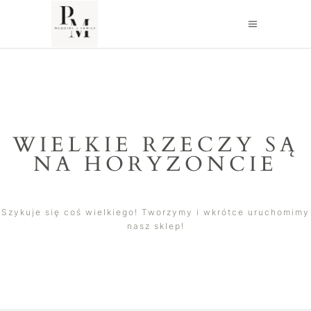
WIELKIE RZECZY SĄ
NA HORYZONCIE
Szykuje się coś wielkiego! Tworzymy i wkrótce uruchomimy
nasz sklep!