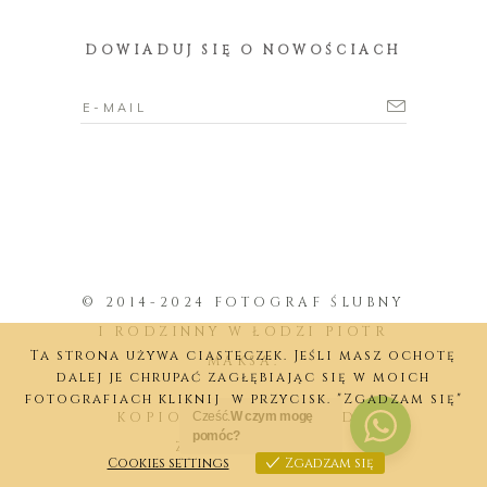
DOWIADUJ SIĘ O NOWOŚCIACH
© 2014-2024 FOTOGRAF ŚLUBNY
I RODZINNY W ŁODZI PIOTR
Ta strona używa ciasteczek. Jeśli masz ochotę
MAKSA.
dalej je chrupać zagłębiając się w moich
fotografiach kliknij w przycisk. "Zgadzam się"
KOPIOWANIE BEZ ZGODY
Cześć.
W czym mogę
pomóc?
ZABRONIONE.
Cookies settings
Zgadzam się
Cookies settings